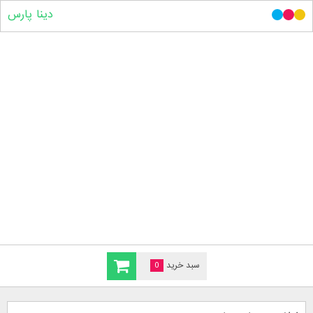
دینا پارس
سبد خرید
0