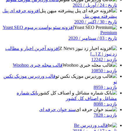
تاریخ : 24 / آوریل / 2021
افزونه حرفه ای پنل
پیشرفته میهن پنل
تاریخ : 30 / اکتبر / 2020
افزونه سئو یواست پرمیوم Yoast SEO
Premium
تاریخ : 03 / سپتامبر / 2020
افزونه آخرین اخبار و مطالب
زد نیوز | Z [...]
بازدید : 12242
قالب مجله خبری Woohoo
بازدید : 10850
قالب وردپرس موزیک نکس
تو
بازدید : 8959
بانک شماره
مشاغل و اصناف کل کشور
بازدید : 8088
سند خوان حرفه ای
بازدید : 7828
قالب وردپرس Be
تاریخ : 17 / فوریه / 2018