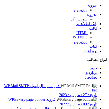
افزونه
وردپرس
اندروید
سورس کد
بانک اطلاعاتی
قالب
HTML
WHMCS
وردپرس
کتاب
نرم افزار
انواع مطالب
جدید
پربازدید
تصادفی
افزونه ارسال ایمیل WP Mail SMTP
Pro
تاریخ : 27 / مارس / 2023
افزونه WPBakery page builder
تاریخ : 09 / مارس / 2022
قالب وردپرس موزیک ملوتم