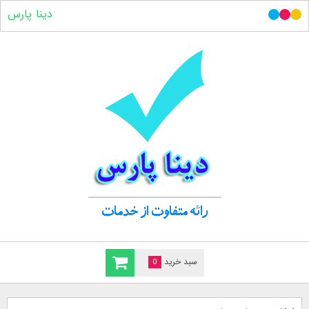
دینا پارس
سبد خرید
0